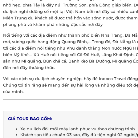
nhỏ hẹp, phía Tây là dãy núi Trường Sơn, phía Đông giáp biển. 
du lịch nghỉ dưỡng số một tại Việt Nam bởi nơi đây có nhiều cảnh
Miền Trung du khách sẽ được thả hồn vào sóng nước, được tham 
phong phú và khám phá những đặc sắc nơi đây
Nổi tiếng với các địa điểm như thành phố biển Nha Trang, Đà 
mơ, vương quốc hang động Quảng Bình,… Trong đó, Đà Nẵng là n
tới các địa điểm nổi tiếng như Khu danh thắng Non nước Ngũ Hàn
biển Mỹ Khê,… Xứ Huế nổi tiếng với Cố Đô Huế, Lăng Khởi Định,
sản như Mì quảng, Bún chả cá, Bánh xèo Bà Dưỡng, Mì quảng Ếc
đến nơi đây thưởng thức.
Với các dịch vụ du lịch chuyên nghiệp, hãy để Indoco Travel đồ
Chúng tôi tin rằng sẽ mang đến sự hài lòng và những điều tốt đ
của mình.
GIÁ TOUR BAO GỒM:
Xe du lịch đời mới máy lạnh phục vụ theo chương trình.
Khách sạn tiêu chuẩn 03 sao, đầy đủ tiện nghi 02 người