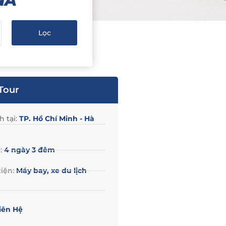
A​
Tour
h tại:
TP. Hồ Chí Minh - Hà
n:
4 ngày 3 đêm
iện:
Máy bay, xe du lịch
iên Hệ