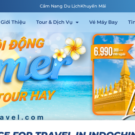
Cẩm Nang Du Lịch
Khuyến Mãi
Giới Thiệu
Tour & Dịch Vụ
Vé Máy Bay
Ti