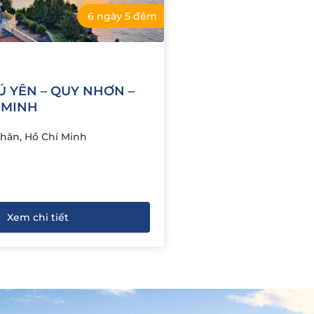
6 ngày 5 đêm
HÚ YÊN – QUY NHƠN –
Í MINH
hăn, Hồ Chí Minh
Xem chi tiết