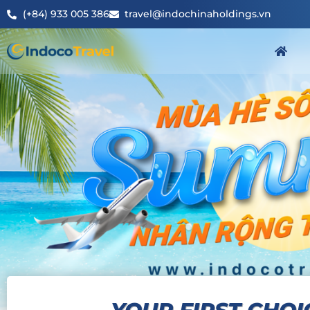
(+84) 933 005 386
travel@indochinaholdings.vn