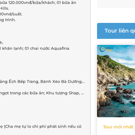
 bữa 120.000vnđ/bữa/khách; 01 bữa ăn
ills.
00vnd/suất.
g trình.
Tour liên 
h.
1 khăn lạnh; 01 chai nước Aquafina
Quảng Ếch Bếp Trang, Bánh Xèo Bà Dưỡng…
 ngọt trong các bữa ăn; Khu tượng Shap, …
ẹ (Cha mẹ tự lo chi phí phát sinh nếu có
Tour mới nhất