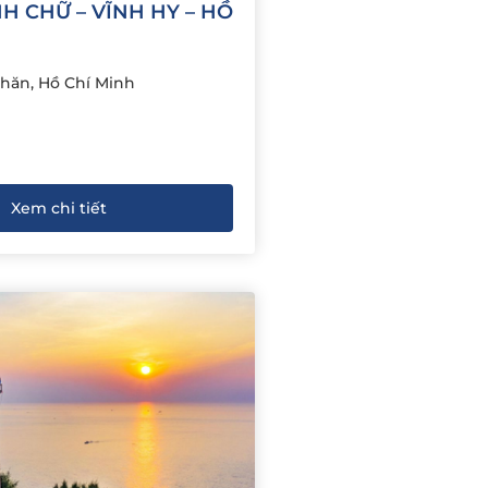
INH CHỮ – VĨNH HY – HỒ
hăn, Hồ Chí Minh
Xem chi tiết