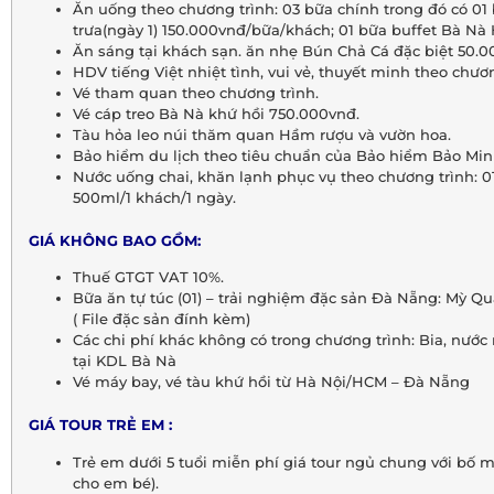
Ăn uống theo chương trình: 03 bữa chính trong đó có 01
trưa(ngày 1) 150.000vnđ/bữa/khách; 01 bữa buffet Bà Nà H
Ăn sáng tại khách sạn. ăn nhẹ Bún Chả Cá đặc biệt 50.0
HDV tiếng Việt nhiệt tình, vui vẻ, thuyết minh theo chươn
Vé tham quan theo chương trình.
Vé cáp treo Bà Nà khứ hồi 750.000vnđ.
Tàu hỏa leo núi thăm quan Hầm rượu và vườn hoa.
Bảo hiểm du lịch theo tiêu chuẩn của Bảo hiểm Bảo Min
Nước uống chai, khăn lạnh phục vụ theo chương trình: 0
500ml/1 khách/1 ngày.
GIÁ KHÔNG BAO GỒM:
Thuế GTGT VAT 10%.
Bữa ăn tự túc (01) – trải nghiệm đặc sản Đà Nẵng: Mỳ 
( File đặc sản đính kèm)
Các chi phí khác không có trong chương trình: Bia, nước
tại KDL Bà Nà
Vé máy bay, vé tàu khứ hồi từ Hà Nội/HCM – Đà Nẵng
GIÁ TOUR TRẺ EM :
Trẻ em dưới 5 tuổi miễn phí giá tour ngủ chung với bố m
cho em bé).