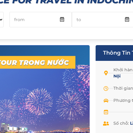
CE FOR TRAVEL IN INDOCHIN
Thông Tin 
Khởi hàn
Nội
Thời gia
Phương t
Số chỗ:
L