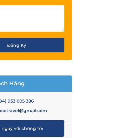
Đăng Ký
ách Hàng
84) 933 005 386
ocotravel@gmail.com
 ngay với chúng tôi