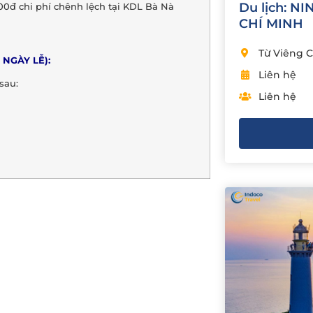
Du lịch: N
.000đ chi phí chênh lệch tại KDL Bà Nà
CHÍ MINH
Từ Viêng C
 NGÀY LỄ):
Liên hệ
sau:
Liên hệ