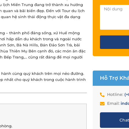
Du lịch Miền Trung đang trở thành xu hướng
 quan và bãi biển đẹp. Đến với Tour du lịch
quan hệ sinh thái động thực vật đa dạng
Nẵng – thành phố đáng sống, xứ Huế mộng
ơi hấp dẫn du khách trong và ngoài nước
h Sơn, Bà Nà Hills, Bán Đảo Sơn Trà, bãi
 Chùa Thiên Mụ Bên cạnh đó, các món ăn đặc
h Bếp Trang,… cũng rất đáng để mọi người
ng hành cùng quý khách trên mọi nẻo đường.
Hỗ Trợ Kh
ẹp nhất cho quý khách trong cuộc hành trình
Hotline:
(+
Email:
ind
Chat
/phòng.