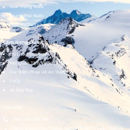
Tour Trong Nước
Tour Ngoài Nước
Dịch Vụ Du Lịch
Cẩm Nang Du Lịch
Du Lịch Tổng Hợp
Mối Quan Tâm Về Sức Khỏe
Các Biện Pháp Về An Toàn
FAQs
Vé Máy Bay
Liên Hệ
(+84) 933 005 386
Tầng 3, tòa nhà Phương Nam, 157 Võ Thị Sáu, Phường