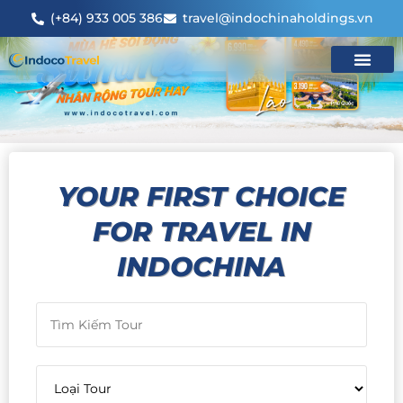
(+84) 933 005 386
travel@indochinaholdings.vn
YOUR FIRST CHOICE
FOR TRAVEL IN
INDOCHINA​