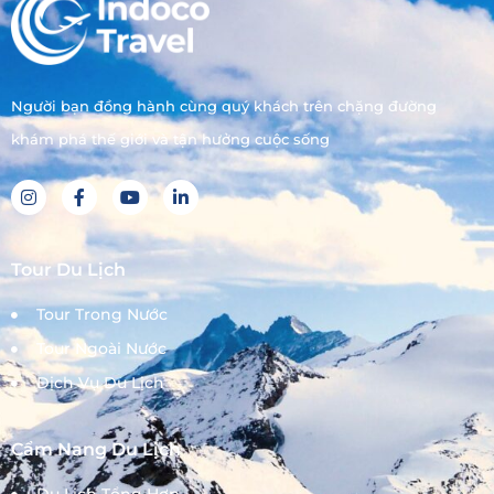
Người bạn đồng hành cùng quý khách trên chặng đường
khám phá thế giới và tận hưởng cuộc sống
Tour Du Lịch
Tour Trong Nước
Tour Ngoài Nước
Dịch Vụ Du Lịch
Cẩm Nang Du Lịch