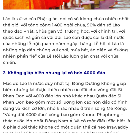
Lào là xứ sở của Phật giáo, nơi có số lượng chùa nhiều nhất
thế giới với tổng cộng 1.400 ngôi chùa, 90% dân số Lào
theo đạo Phật. Chùa gắn với trường học, với chính trị, với
quốc sách và gắn cả với đời. Lào còn được coi là đất nước
của những lễ hội quanh năm ngày tháng. Lễ hội ở Lào là
những dịp dân chúng vui chơi, múa hát, ăn diện và đương
nhiên phần “lễ” của Lễ Hội Lào luôn gắn chặt với chùa
chiền.
2. Không giáp biển nhưng lại có hơn 4000 đảo
Mặc dù Lào là nước duy nhất tại Đông Dương không giáp
biển nhưng lại được thiên nhiên ưu đãi cho vùng đất Si
Phan Don với 4000 đảo lớn nhỏ khác nhau.Quần đảo Si
Phan Don bao gồm một số lượng lớn các hòn đảo có hình
dạng và kích cỡ lớn, nhỏ khác nhau ở trên sông Mê Kông.
“Vùng đất 4000 đảo” cũng bao gồm Khone Phapheng –
thác nước lớn nhất Đông Nam Á. Và có một điều đặc biệt là
ở phía dưới thác Khone có một quần thể cá heo Irrawaddy