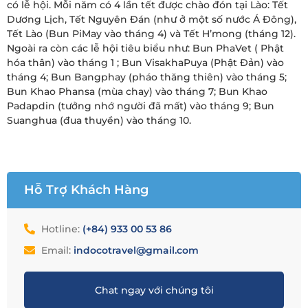
có lễ hội. Mỗi năm có 4 lần tết được chào đón tại Lào: Tết
Dương Lịch, Tết Nguyên Đán (như ở một số nước Á Đông),
Tết Lào (Bun PiMay vào tháng 4) và Tết H’mong (tháng 12).
Ngoài ra còn các lễ hội tiêu biểu như: Bun PhaVet ( Phật
hóa thân) vào tháng 1 ; Bun VisakhaPuya (Phật Đản) vào
tháng 4; Bun Bangphay (pháo thăng thiên) vào tháng 5;
Bun Khao Phansa (mùa chay) vào tháng 7; Bun Khao
Padapdin (tưởng nhớ người đã mất) vào tháng 9; Bun
Suanghua (đua thuyền) vào tháng 10.
Hỗ Trợ Khách Hàng
Hotline:
(+84) 933 00 53 86
Email:
indocotravel@gmail.com
Chat ngay với chúng tôi