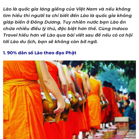
Lào là quốc gia láng giềng của Việt Nam và nếu không
tìm hiểu thì người ta chỉ biết đến Lào là quốc gia không
giáp biển ở Đông Dương. Tuy nhiên nước bạn Lào ẩn
chứa nhiều điều lý thú, đặc biệt hơn thế. Cùng Indoco
Travel hiểu hơn về Lào qua bài viết sau để nếu có cơ hội
tới Lào du lịch, bạn sẽ không còn bỡ ngỡ.
1. 90% dân số Lào theo đạo Phật