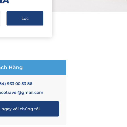
A​
ách Hàng
84) 933 00 53 86
ocotravel@gmail.com
 ngay với chúng tôi