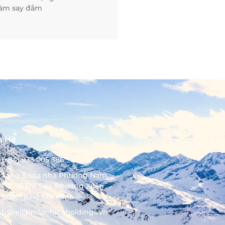
làm say đắm
n Hệ
(+84) 933 005 386
Tầng 3, tòa nhà Phương Nam,
157 Võ Thị Sáu, Phường Xuân
Hòa, Tp.Hồ Chí Minh
travel@indochinaholdings.vn