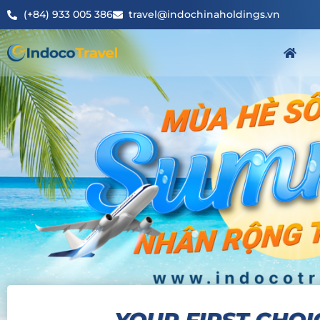
(+84) 933 005 386
travel@indochinaholdings.vn