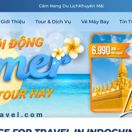
Cẩm Nang Du Lịch
Khuyến Mãi
Giới Thiệu
Tour & Dịch Vụ
Vé Máy Bay
Tin T