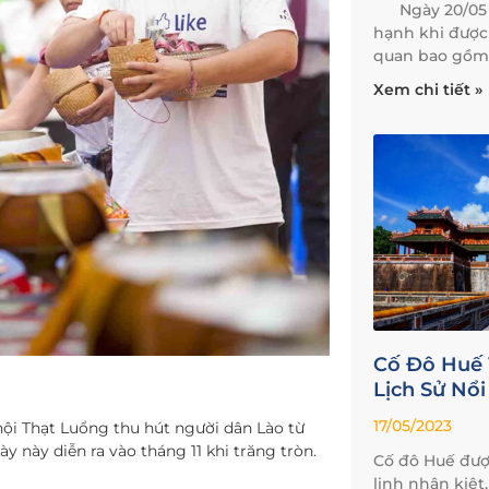
Ngày 20/05 vừ
hạnh khi đượ
quan bao gồm
Xem chi tiết »
Cố Đô Huế 
Lịch Sử Nổi
17/05/2023
hội Thạt Luổng thu hút người dân Lào từ
y này diễn ra vào tháng 11 khi trăng tròn.
Cố đô Huế được
linh nhân kiệt