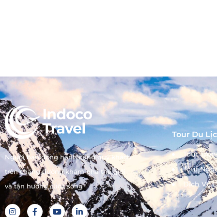
Tour Du Lị
Tour Tro
Người bạn đồng hành cùng quý khách
Tour Ngo
trên chặng đường khám phá thế giới
Dịch Vụ D
và tận hưởng cuộc sống