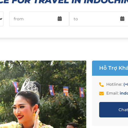
CE FOR TRAVEL IN INDOCHIN
Hỗ Trợ Kh
Hotline:
(+
Email:
ind
Chat