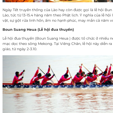
Ngày Tết truyền thống của Lào hay còn được gọi là lễ hội Bun
Lào, tức từ 13-15.4 hàng năm theo Phật lịch. Ý nghĩa của lễ h
vật, sự gột rửa linh hồn, ấm no hạnh phúc, may mắn cả năm v
Boun Suang Heua (Lễ hội đua thuyền)
Lễ hội đua thuyền (Boun Suang Heua ) được tổ chức ở nhiều n
mạc dọc theo sông Mekong. Tại Viêng Chăn, lễ hội này diễn r
giáo, từ ngày 2-3.10.