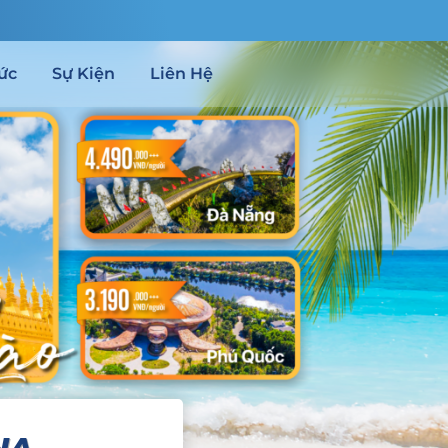
ức
Sự Kiện
Liên Hệ