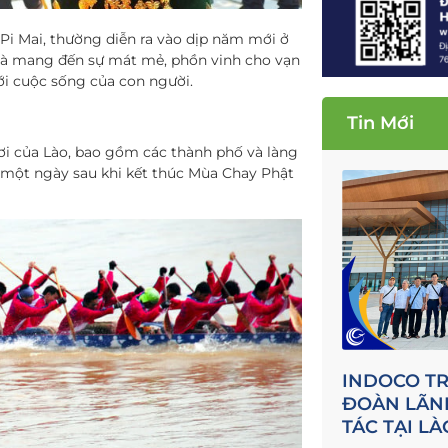
 Pi Mai, thường diễn ra vào dịp năm mới ở
ội là mang đến sự mát mẻ, phồn vinh cho vạn
ới cuộc sống của con người.
Tin Mới
ơi của Lào, bao gồm các thành phố và làng
a một ngày sau khi kết thúc Mùa Chay Phật
INDOCO T
ĐOÀN LÃN
TÁC TẠI LÀ