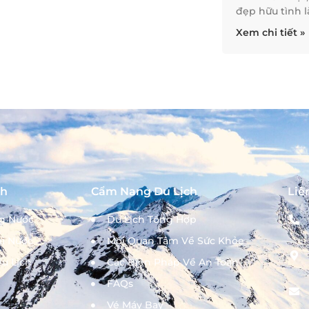
đẹp hữu tình 
Xem chi tiết »
ch
Cẩm Nang Du Lịch
Liê
ng Nước
Du Lịch Tổng Hợp
ài Nước
Mối Quan Tâm Về Sức Khỏe
u Lịch
Các Biện Pháp Về An Toàn
FAQs
Vé Máy Bay