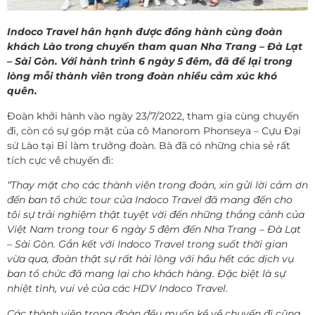
Indoco Travel hân hạnh được đồng hành cùng đoàn
khách Lào trong chuyến tham quan Nha Trang – Đà Lạt
– Sài Gòn. Với hành trình 6 ngày 5 đêm, đã để lại trong
lòng mỗi thành viên trong đoàn nhiều cảm xúc khó
quên.
Đoàn khởi hành vào ngày 23/7/2022, tham gia cùng chuyến
đi, còn có sự góp mặt của cô Manorom Phonseya – Cựu Đại
sứ Lào tại Bỉ làm trưởng đoàn. Bà đã có những chia sẻ rất
tích cực về chuyến đi:
“Thay mặt cho các thành viên trong đoàn, xin gửi lời cảm ơn
đến ban tổ chức tour của Indoco Travel đã mang đến cho
tôi sự trải nghiệm thật tuyệt vời đến những thắng cảnh của
Việt Nam trong tour 6 ngày 5 đêm đến Nha Trang – Đà Lạt
– Sài Gòn. Gắn kết với Indoco Travel trong suốt thời gian
vừa qua, đoàn thật sự rất hài lòng với hầu hết các dịch vụ
ban tổ chức đã mang lại cho khách hàng. Đặc biệt là sự
nhiệt tình, vui vẻ của các HDV Indoco Travel.
Các thành viên trong đoàn đều muốn kể về chuyến đi cũng