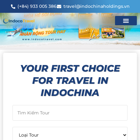
(+84) 933 005 386
travel@indochinaholdings.vn
YOUR FIRST CHOICE
FOR TRAVEL IN
INDOCHINA​