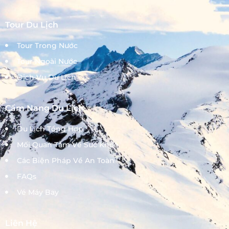
Tour Du Lịch
Tour Trong Nước
Tour Ngoài Nước
Dịch Vụ Du Lịch
Cẩm Nang Du Lịch
Du Lịch Tổng Hợp
Mối Quan Tâm Về Sức Khỏe
Các Biện Pháp Về An Toàn
FAQs
Vé Máy Bay
Liên Hệ