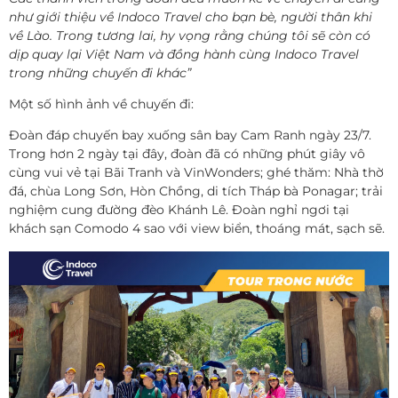
như giới thiệu về Indoco Travel cho bạn bè, người thân khi
về Lào. Trong tương lai, hy vọng rằng chúng tôi sẽ còn có
dịp quay lại Việt Nam và đồng hành cùng Indoco Travel
trong những chuyến đi khác”
Một số hình ảnh về chuyến đi:
Đoàn đáp chuyến bay xuống sân bay Cam Ranh ngày 23/7.
Trong hơn 2 ngày tại đây, đoàn đã có những phút giây vô
cùng vui vẻ tại Bãi Tranh và VinWonders; ghé thăm: Nhà thờ
đá, chùa Long Sơn, Hòn Chồng, di tích Tháp bà Ponagar; trải
nghiệm cung đường đèo Khánh Lê. Đoàn nghỉ ngơi tại
khách sạn Comodo 4 sao với view biển, thoáng mát, sạch sẽ.