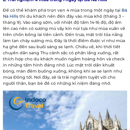
Để có thể khám phá trọn vẹn 4 mùa trong một ngày tại
Bà
Nà Hills
thì du khách nên đến đây vào mùa khô (tháng 3 –
tháng 9). Vào sáng sớm, với nhiệt độ tầm 14-16 độ, độ ẩm
lên cao nên có sương mù vây kín núi tựa như mùa xuân về
trên chốn bồng lai tiên cảnh. Đến trưa, mặt trời tỏa nắng
làm tan chảy sương mù. Đây là thời điểm được ví như mùa
hạ ghé đến sau buổi sáng se lạnh. Chiều về, khi thời tiết
chuyển dần sang Thu cảnh sắc có phần lắng xuống, rất
thích hợp cho du khách muốn ngắm hoàng hôn và check
in những tấm hình đáng nhớ. Lúc mặt trời dần khuất
bóng, màn đêm buông xuống, không khí se se lạnh như
mùa Đông tới. Nơi đây, sẽ là trải nghiệm tuyệt vời cho
người thân, bạn bè để có những kỉ niệm đáng nhớ.