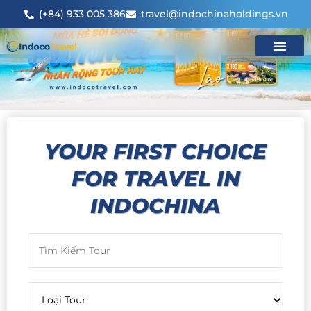
(+84) 933 005 386
travel@indochinaholdings.vn
YOUR FIRST CHOICE
FOR TRAVEL IN
INDOCHINA​