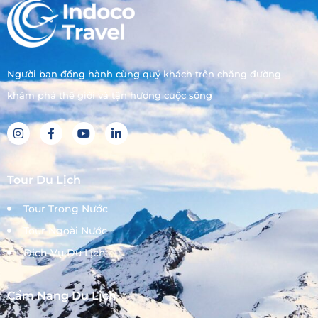
Người bạn đồng hành cùng quý khách trên chặng đường
khám phá thế giới và tận hưởng cuộc sống
Tour Du Lịch
Tour Trong Nước
Tour Ngoài Nước
Dịch Vụ Du Lịch
Cẩm Nang Du Lịch