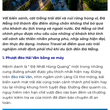
Với biển xanh, cát trắng trải dài và núi rừng hùng vĩ, Đà
Nẵng trở thành địa điểm dừng chân không thể bỏ qua
cho khách du lịch trong và ngoài nước. Đà Nẵng có thể
chinh phục được nhu cầu của những vị khách khó tính
với cảnh sắc thiên nhiên phong phú, nhịp sống hiện đại,
ẩm thực đa dạng. Indoco Travel sẽ điểm qua các trải
nghiệm nhất định phải thử khi du lịch đến Đà Nẵng.
1. Phượt đèo Hải Vân bằng xe máy
Mệnh danh là “ Đệ Nhất Hùng Quang” một trong những
cung đường phượt được yêu thích nhất hiện nay. Đứng
trên
đèo Hải Vân
, nhìn ngắm vịnh Lăng Cô thơ mộng, bãi
biển xanh mát trãi dài cùng toàn cảnh thành phố biển hay
lưu lại những khung hình tuyệt đẹp. Đường đèo quanh co,
nguy hiểm nên hạn chế vượt đèo vào ban đêm và thường
xuyên kiểm tra xe của mình để đảm bảo chuyến đi an
toàn.