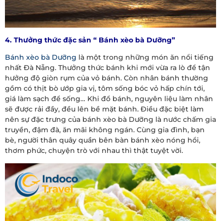
4.
Thưởng thức đặc sản “ Bánh xèo bà Dưỡng”
Bánh xèo bà Dưỡng
là một trong những món ăn nổi tiếng
nhất Đà Nẵng. Thưởng thức bánh khi mới vừa ra lò để tận
hưởng độ giòn rụm của vỏ bánh. Còn nhân bánh thường
gồm có thịt bò ướp gia vị, tôm sống bóc vỏ hấp chín tới,
giá làm sạch để sống… Khi đổ bánh, nguyên liệu làm nhân
sẽ được rải đầy, đều lên bề mặt bánh. Điều đặc biệt làm
nên sự đặc trưng của bánh xèo bà Dưỡng là nước chấm gia
truyền, đậm đà, ăn mãi không ngán. Cùng gia đình, bạn
bè, người thân quây quần bên bàn bánh xèo nóng hổi,
thơm phức, chuyện trò với nhau thì thật tuyệt vời.